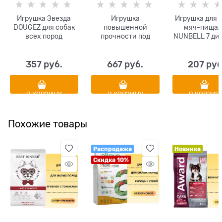
Игрушка Звезда
Игрушка
Игрушка для 
DOUGEZ для собак
повышенной
мяч-пищал
всех пород
прочности под
NUNBELL 7 ди
повышенной
лакомства DOUGEZ
см
прочности 14х2.5
для собак средних
см
и крупных пород 15
357
 руб.
667
 руб.
207
 руб
х 9.5 см
В КОРЗИНУ
В КОРЗИНУ
В КОРЗИН
Похожие товары
Распродажа
Новинка
Скидка 10%