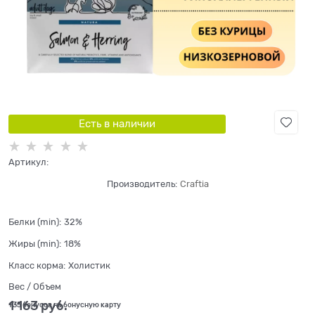
Есть в наличии
Артикул:
Производитель:
Craftia
Белки (min):
32%
Жиры (min):
18%
Класс корма:
Холистик
Вес / Объем
1 163
 руб.
+35 бонусов на бонусную карту