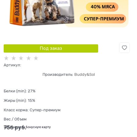
Под заказ
Артикул:
Производитель:
Buddy&Sol
Белки (min):
27%
Жиры (min):
15%
Класс корма:
Супер-премиум
Вес / Объем
756
 руб.
+23 бонуса на бонусную карту