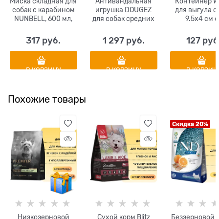
Миска складная для
Антивандальная
Контейнер 
собак с карабином
игрушка DOUGEZ
для выгула с
NUNBELL, 600 мл,
для собак средних
9.5х4 см с
25.5х18х6 см
и крупных пород
сменным
Мяч регби 15 х 7.5
рулонам
317
 руб.
1 297
 руб.
127
 руб
см
гигиеничес
пакетов 2 
В КОРЗИНУ
В КОРЗИНУ
В КОРЗИН
Похожие товары
Скидка 20%
Низкозерновой
Сухой корм Blitz
Беззерновой 