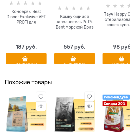
Консервы Best
Пауч Happy Ca
Комкующийся
Dinner Exclusive VET
стерилизова
наполнитель Pi-Pi-
PROFI для
кошек кусоч
Bent Морской Бриз
стерилизованных
желе Лосо
кошек и
профилактики МКБ
с уткой и клюквой
187
 руб.
557
 руб.
98
 руб
Urinary
В КОРЗИНУ
В КОРЗИНУ
В КОРЗИН
Похожие товары
Рекомендуем
Скидка 20%