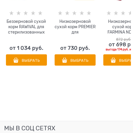
Беззерновой сухой
Низкозерновой
Низкозерно
корм RAWIVAL для
сухой корм PREMIER
cухой кор
стерилизованных
для
FARMINA ND 
кошек из утки и
стерилизованных
стерилизова
872
 руб.
индейки Finest from
кошек с ягненком,
кошек с кури
от
698
 р
от
1 034
 руб.
от
730
 руб.
the Sky STERILISED
индейкой Lamb and
гранато
выгода
174 руб.
и
CAT Adult Duck &
Turkey Sterilised Cat
Turkey
ВЫБРАТЬ
ВЫБРАТЬ
ВЫБРА
МЫ В СОЦ СЕТЯХ