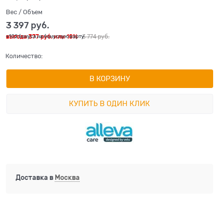
Вес / Объем
3 397
 руб.
выгода
377 руб.
или
10%
3 774
 руб.
+102 бонуса на бонусную карту
Количество:
В КОРЗИНУ
КУПИТЬ В ОДИН КЛИК
Доставка в
Москва