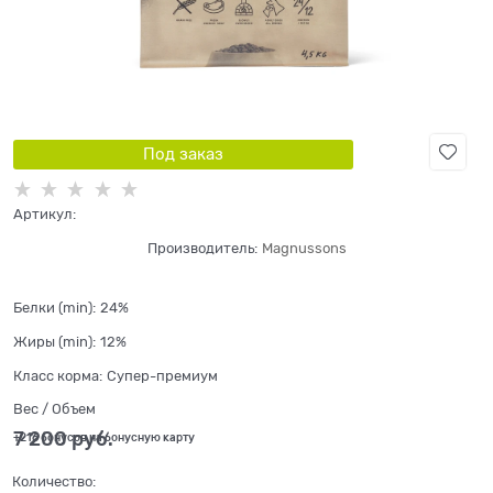
Под заказ
Артикул:
Производитель:
Magnussons
Белки (min):
24%
Жиры (min):
12%
Класс корма:
Супер-премиум
Вес / Объем
7 200
 руб.
+216 бонусов на бонусную карту
Количество: