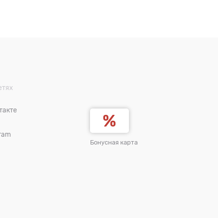
етях
такте
ram
Бонусная карта