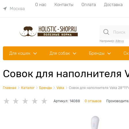
О нас
Контакты
Оплата
Доставка
Москва
Например:
Alleva
Для кошек
Для собак
Бренды
Ск
Совок для наполнителя V
Главная
Каталог
Бренды
Vaka
Совок для наполнителя Vaka 28*11*
Артикул:
14088
0 отзывов
Производите