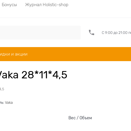
Бонусы
Журнал Holistic-shop
С 9:00 до 21:00 
идки и акции
aka 28*11*4,5
4,5
ль:
Vaka
Вес / Объем