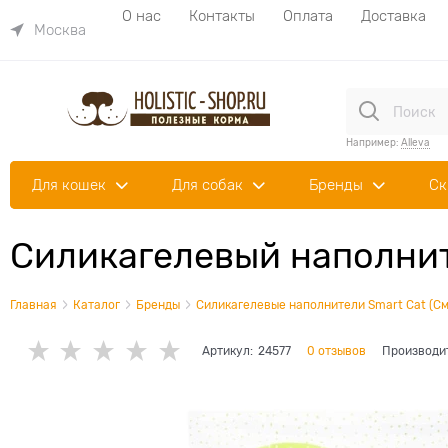
О нас
Контакты
Оплата
Доставка
Москва
Например:
Alleva
Для кошек
Для собак
Бренды
Ск
Силикагелевый наполнит
Главная
Каталог
Бренды
Силикагелевые наполнители Smart Cat (См
Артикул:
24577
0 отзывов
Производи