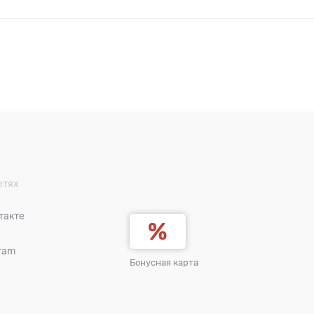
етях
такте
ram
Бонусная карта