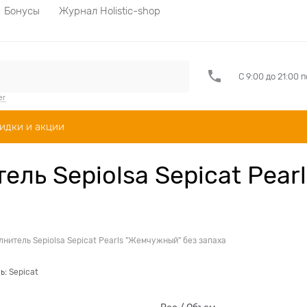
Бонусы
Журнал Holistic-shop
С 9:00 до 21:00 
er
идки и акции
ль Sepiolsa Sepicat Pear
нитель Sepiolsa Sepicat Pearls "Жемчужный" без запаха
ь:
Sepicat