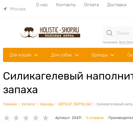
О нас
Контакты
Оплата
Доставка
Москва
Например:
Best Dinn
Для кошек
Для собак
Бренды
Ск
Силикагелевый наполните
запаха
Главная
Каталог
Бренды
SEPICAT (SEPIOLSA)
Силикагелевый напол
Артикул:
20411
0 отзывов
Производител