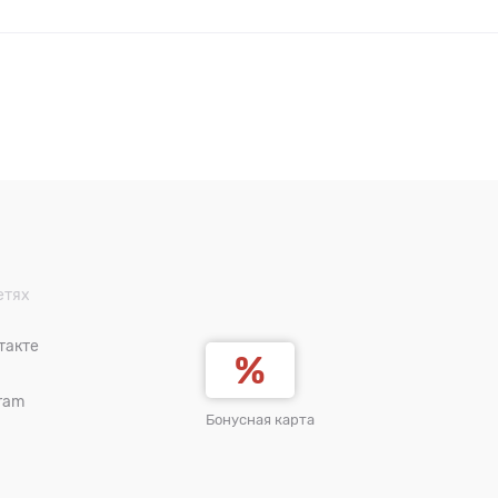
етях
такте
ram
Бонусная карта