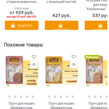
Игрушка Pets
стерилизованных
с кошачьей мятой,
для коше
кошек с
9*3 см
1 032
 руб.
"Клубнички", 3
океанической
от
929
 руб.
комплект
рыбой Sterilized Cat
427
 руб.
537
 руб
выгода
103 руб.
или
10%
Fish
ВЫБРАТЬ
В КОРЗИНУ
В КОРЗИН
Похожие товары
Новинка
Пауч для кошек
Пауч для кошек
Пауч для ко
Деревенские
Деревенские
Деревенск