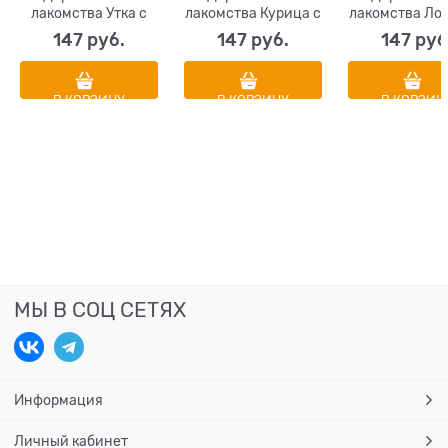
лакомства Утка с
лакомства Курица с
лакомства Лос
тунцом в нежном
лососем в нежном
крабом в не
147
 руб.
147
 руб.
147
 руб
желе
желе
желе
В КОРЗИНУ
В КОРЗИНУ
В КОРЗИН
МЫ В СОЦ СЕТЯХ
Информация
Личный кабинет