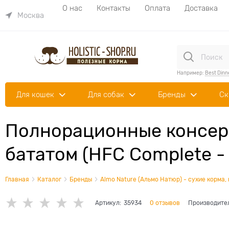
О нас
Контакты
Оплата
Доставка
Москва
Например:
Best Dinn
Для кошек
Для собак
Бренды
Ск
Полнорационные консер
бататом (HFC Complete - 
Главная
Каталог
Бренды
Almo Nature (Альмо Натюр) - сухие корма,
Артикул:
35934
0 отзывов
Производите