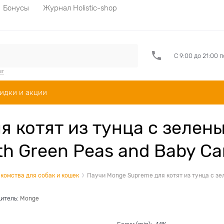
Бонусы
Журнал Holistic-shop
С 9:00 до 21:00 
er
идки и акции
я котят из тунца с зелен
th Green Peas and Baby Ca
комства для собак и кошек
Паучи Monge Supreme для котят из тунца с зел
итель:
Monge