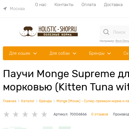
О нас
Контакты
Оплата
Доставка
Москва
Например:
Best Dinn
Для кошек
Для собак
Бренды
Ск
Паучи Monge Supreme дл
морковью (Kitten Tuna wi
Главная
Каталог
Бренды
Monge (Монж) - Супер-премиум корма и ла
Артикул:
70006866
0 отзывов
Производ