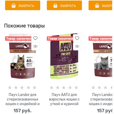
ВЫБРАТЬ
ВЫБРАТЬ
ВЫБРА
Похожие товары
Товар закончился
Товар закончился
Товар закончи
Пауч Landor для
Пауч AATU для
Пауч Landor
стерилизованных
взрослых кошек с
стерилизова
кошек с индейкой и
уткой и куриной
кошек с индей
клюквой Sterilized
печенью
кроликом Steri
157
 руб.
157
 руб
Cat Turkey and
Cat Turkey 