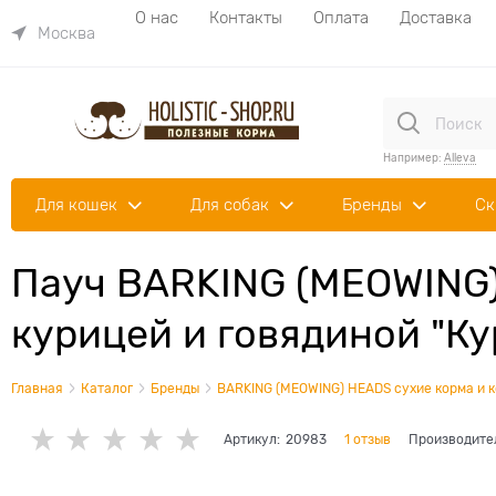
О нас
Контакты
Оплата
Доставка
Москва
Например:
Alleva
Для кошек
Для собак
Бренды
Ск
Пауч BARKING (MEOWING) 
курицей и говядиной "К
Главная
Каталог
Бренды
BARKING (MEOWING) HEADS сухие корма и к
Артикул:
20983
1 отзыв
Производите