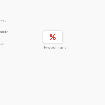
етях
такте
ram
Бонусная карта