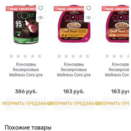
Товар закончился
Товар закончился
Товар закончи
Консервы
Консервы
Консерв
беззерновые
беззерновые
беззернов
Wellness Core для
Wellness Core для
Wellness Core
собак из ягненка с
собак с курицей,
собак с кури
тыквой Adult Dog
уткой и овощами
индейкой
Lamb with Pumpkin
Small Breed Savoury
овощами Sm
386
 руб.
183
 руб.
183
 руб
Medleys Chicken,
Breed Savo
Duck, Peas and
Medleys Chic
ОФОРМИТЬ ПРЕДЗАКАЗ
ОФОРМИТЬ ПРЕДЗАКАЗ
ОФОРМИТЬ ПРЕ
Carrots
Turkey Carrot
Green Bea
Похожие товары