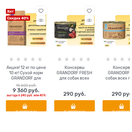
Хит
Скидка 40%
Акция! 12 кг по цене
Консервы
Консерв
10 кг! Сухой корм
GRANDORF FRESH
GRANDORF 
GRANDORF для
для собак всех
собак всех п
взрослых собак
пород Паштет из
Паштет и
15 600
 руб.
крупных пород с
ягненка с цуккини
говядины с ба
9 360
 руб.
290
 руб.
290
 руб
ягненком и
и цветной капустой
и цветной кап
выгода
6 240 руб.
или
40%
индейкой MAXI
Lamb and Turkey
В КОРЗИНУ
В КОРЗИНУ
В КОРЗИН