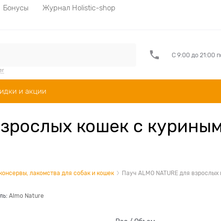
Бонусы
Журнал Holistic-shop
С 9:00 до 21:00 
er
идки и акции
рослых кошек с куриным ф
 консервы, лакомства для собак и кошек
Пауч ALMO NATURE для взрослых ко
ль:
Almo Nature