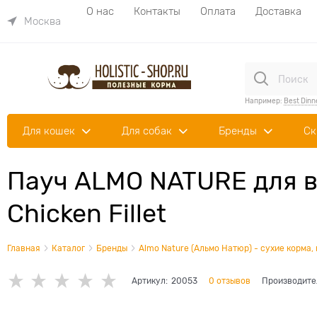
О нас
Контакты
Оплата
Доставка
Москва
Например:
Best Dinn
Для кошек
Для собак
Бренды
Ск
Пауч ALMO NATURE для вз
Chicken Fillet
Главная
Каталог
Бренды
Almo Nature (Альмо Натюр) - сухие корма,
Артикул:
20053
0 отзывов
Производите