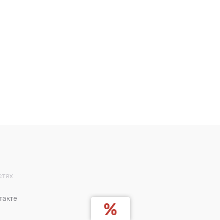
етях
такте