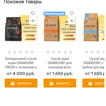
Похожие товары
Рекомендуем
Беззерновой сухой
Сухой корм
Сухой кор
корм GRANDORF
GRANDORF для
GRANDORF с 
FRESH с ягненком и
юниоров всех
рыбой для взр
бататом для
пород с ягненком и
собак средн
от
4 000
 руб.
от
1 650
 руб.
от
1 650
 р
взрослых собак
индейкой (средних
крупных по
крупных пород Dog
и крупных пород с
(Medium&Maxi 
ВЫБРАТЬ
ВЫБРАТЬ
ВЫБРА
Adult MAXI
4-х месяцев)
Fish)
Lamb&Sweet Potato
(Junior
Lamb&Turkey)