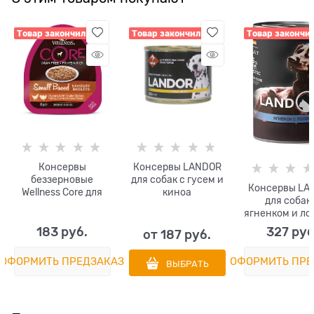
Товар закончился
Товар закончился
Товар закончи
Консервы
Консервы LANDOR
беззерновые
для собак с гусем и
Консервы LA
Wellness Core для
киноа
для собак
собак с курицей,
ягненком и ло
индейкой и
Lamb and Sa
овощами Small
183
 руб.
327
 руб
от
187
 руб.
Breed Savoury
Medleys Chicken,
ОФОРМИТЬ ПРЕДЗАКАЗ
ОФОРМИТЬ ПРЕ
ВЫБРАТЬ
Turkey Carrots and
Green Beans