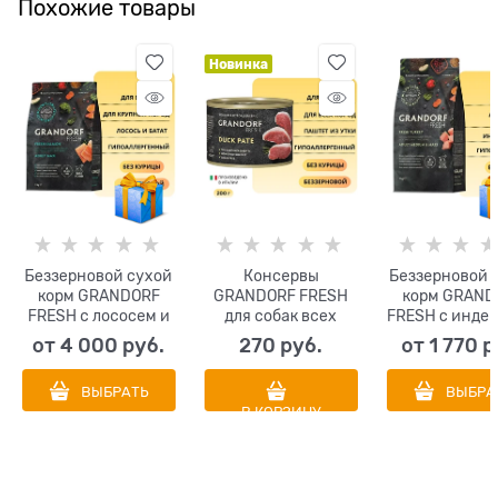
Похожие товары
Новинка
Беззерновой сухой
Консервы
Беззерновой 
корм GRANDORF
GRANDORF FRESH
корм GRAND
FRESH с лососем и
для собак всех
FRESH с индей
бататом для
пород Паштет из
бататом д
от
4 000
 руб.
270
 руб.
от
1 770
 р
взрослых собак
утки
взрослых со
крупных пород Dog
средних и кр
ВЫБРАТЬ
ВЫБРА
Adult MAXI
пород Dog A
В КОРЗИНУ
Salmon&Sweet
MED&MAX
Potato
Turkey&Swe
Potato