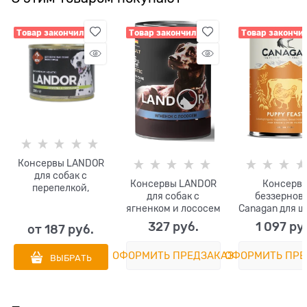
Товар закончился
Товар закончился
Товар закончи
Консервы LANDOR
для собак с
Консерв
Консервы LANDOR
перепелкой,
беззернов
для собак с
курицей и
Canagan для щ
ягненком и лососем
потрошками
с курицей
Lamb and Salmon
327
 руб.
1 097
 ру
от
187
 руб.
говядиной P
Feast
ОФОРМИТЬ ПРЕДЗАКАЗ
ОФОРМИТЬ ПРЕ
ВЫБРАТЬ