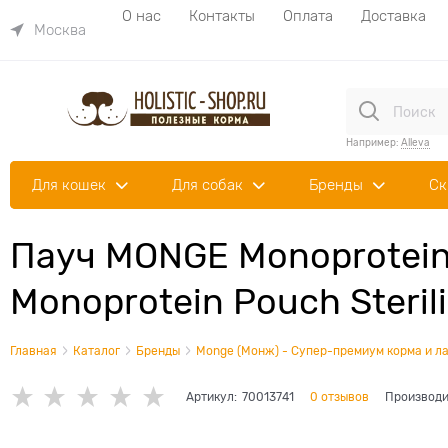
О нас
Контакты
Оплата
Доставка
Москва
Например:
Alleva
Для кошек
Для собак
Бренды
Ск
Пауч MONGE Monoprotein
Monoprotein Pouch Sterili
Главная
Каталог
Бренды
Monge (Монж) - Супер-премиум корма и ла
Артикул:
70013741
0 отзывов
Производи