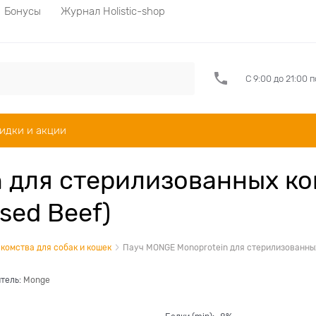
Бонусы
Журнал Holistic-shop
С 9:00 до 21:00 
идки и акции
 для стерилизованных кош
sed Beef)
комства для собак и кошек
Пауч MONGE Monoprotein для стерилизованных к
тель:
Monge