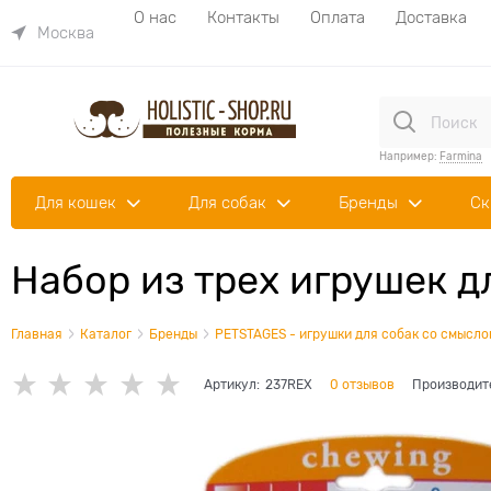
О нас
Контакты
Оплата
Доставка
Москва
Например:
Farmina
Для кошек
Для собак
Бренды
Ск
Набор из трех игрушек 
Главная
Каталог
Бренды
PETSTAGES - игрушки для собак со смысло
Артикул:
237REX
0 отзывов
Производит