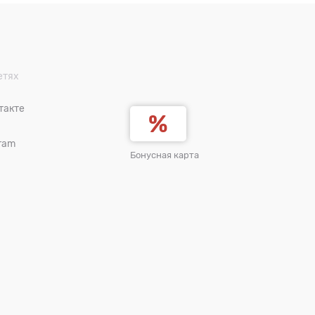
етях
такте
ram
Бонусная карта