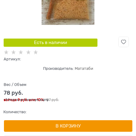
Есть в наличии
Артикул:
Производитель:
Мататаби
Вес / Объем
78
 руб.
выгода
9 руб.
или
10%
87
 руб.
+2 бонуса на бонусную карту
Количество:
В КОРЗИНУ