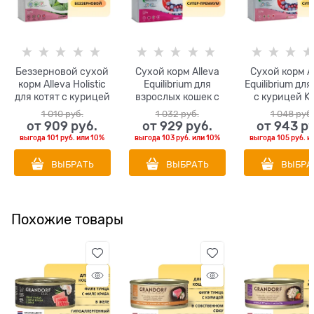
Беззерновой сухой
Сухой корм Alleva
Сухой корм A
корм Alleva Holistic
Equilibrium для
Equilibrium для
для котят с курицей
взрослых кошек с
с курицей Ki
и уткой (Chicken &
кроликом Sensitive
Chicken
1 010
 руб.
1 032
 руб.
1 048
 руб.
Duck Kitten)
Rabbit Adult Cat
от
909
 руб.
от
929
 руб.
от
943
 р
выгода
101 руб.
или
10%
выгода
103 руб.
или
10%
выгода
105 руб.
и
ВЫБРАТЬ
ВЫБРАТЬ
ВЫБРА
Похожие товары