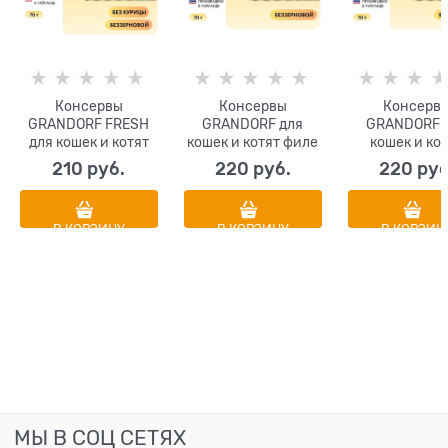
Консервы
Консервы
Консерв
GRANDORF FRESH
GRANDORF для
GRANDORF 
для кошек и котят
кошек и котят филе
кошек и ко
филе тунца с филе
тунца с куриной
куриная груд
210
 руб.
220
 руб.
220
 руб
краба в желе
грудкой в
лососем 
собственном соку
собственном 
В КОРЗИНУ
В КОРЗИНУ
В КОРЗИН
МЫ В СОЦ СЕТЯХ