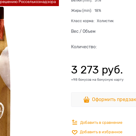
Белки (min):
31%
о решению Россельхознадзора
Жиры (min):
18%
Класс корма:
Холистик
Вес / Объем
Количество:
3 273
 руб.
+98 бонусов на бонусную карту
Оформить предзак
Добавить в сравнение
Добавить в избранное