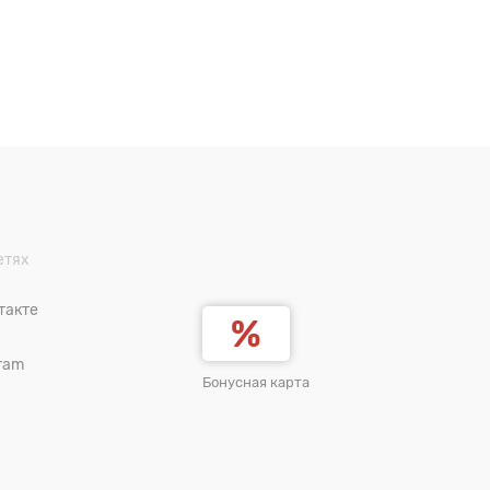
етях
такте
ram
Бонусная карта