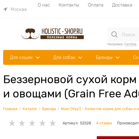
О нас
Контакты
Оплата
Доставка
Москва
Например:
Farmina
Для кошек
Для собак
Бренды
Ск
Беззерновой cухой корм 
и овощами (Grain Free Adu
Главная
Каталог
Бренды
Now! (Нау!) - Холистик корма для собак и 
Артикул:
52528
4 отзыва
Производит