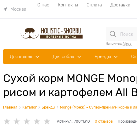
О нас
Контакты
Оплата
Доставка
Москва
Например:
Alleva
Для кошек
Для собак
Бренды
Ск
Сухой корм MONGE Monopr
рисом и картофелем All 
Главная
Каталог
Бренды
Monge (Монж) - Супер-премиум корма и ла
Артикул:
70011310
0 отзывов
Производи