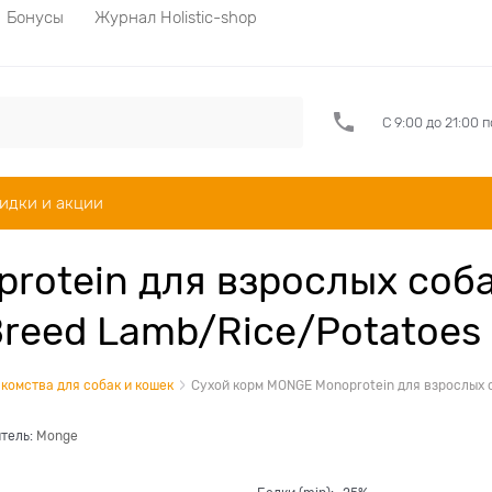
Бонусы
Журнал Holistic-shop
С 9:00 до 21:00 
идки и акции
otein для взрослых соба
Breed Lamb/Rice/Potatoes
комства для собак и кошек
Сухой корм MONGE Monoprotein для взрослых с
тель:
Monge