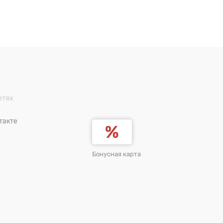
етях
такте
Бонусная карта