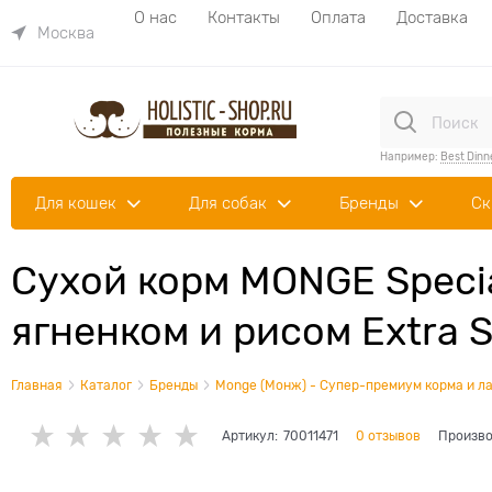
О нас
Контакты
Оплата
Доставка
Москва
Например:
Best Dinn
Для кошек
Для собак
Бренды
Ск
Сухой корм MONGE Specia
ягненком и рисом Extra 
Главная
Каталог
Бренды
Monge (Монж) - Супер-премиум корма и ла
Артикул:
70011471
0 отзывов
Произво