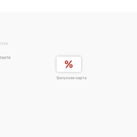
етях
такте
Бонусная карта