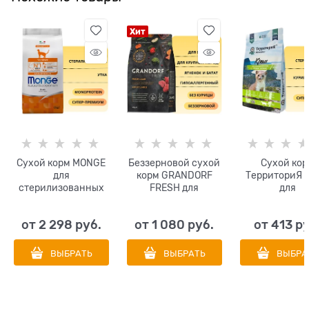
Хит
Сухой корм MONGE
Беззерновой cухой
Сухой кор
для
корм GRANDORF
ТерриториЯ 
стерилизованных
FRESH для
для
кошек с уткой Adult
взрослых кошек
стерилизова
Cat Monoprotein
крупных пород с
кошек Куриц
от
2 298
 руб.
от
1 080
 руб.
от
413
 р
Sterilised Duck
ягненком и бататом
чернико
CAT LARGE
Lamb&Sweet Potato
ВЫБРАТЬ
ВЫБРАТЬ
ВЫБРА