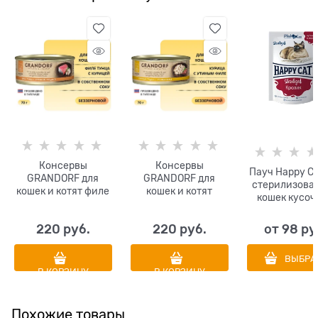
Консервы
Консервы
Пауч Happy Ca
GRANDORF для
GRANDORF для
стерилизова
кошек и котят филе
кошек и котят
кошек кусоч
тунца с куриной
куриная грудка с
соусе Крол
грудкой в
утиным филе в
220
 руб.
220
 руб.
от
98
 ру
собственном соку
собственном соку
ВЫБРА
В КОРЗИНУ
В КОРЗИНУ
Похожие товары