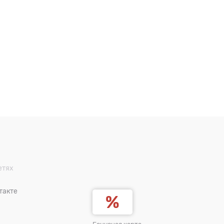
етях
такте