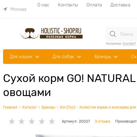
О нас
Контакты
Оплата
Доставка
Москва
Например:
Grandorf
Для кошек
Для собак
Бренды
Ск
Сухой корм GO! NATURAL 
овощами
Главная
Каталог
Бренды
Go! (Гоу!) - Холистик корма и консервы для
Артикул:
20027
3 отзыва
Производит