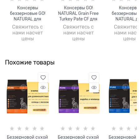
Консервы
Консервы GO!
Консерв
беззерновые GO!
NATURAL Grain Free
беззерновые
NATURAL для
Turkey Pate CF для
NATURAL д
взрослых кошек с
взрослых кошек с
взрослых кош
Свяжитесь с
Свяжитесь с
Свяжитес
курицей Grain Free
индейкой
уткой, куриц
нами насчет
нами насчет
нами насч
Chicken Pate CF
индейкой (G
цены
цены
цены
Free Chicken
with Turkey +
CF)
Похожие товары
Беззерновой сухой
Беззерновой сухой
Беззерновой 