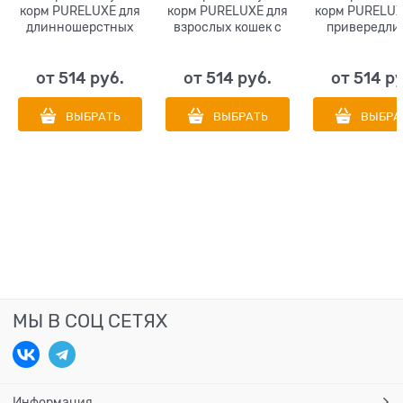
корм PURELUXE для
корм PURELUXE для
корм PURELUX
длинношерстных
взрослых кошек с
привередли
котят и кошек с
индейкой и
кошек с кури
курицей и лососем
чечевицей
лососем
от
514
 руб.
от
514
 руб.
от
514
 р
ВЫБРАТЬ
ВЫБРАТЬ
ВЫБРА
МЫ В СОЦ СЕТЯХ
Информация