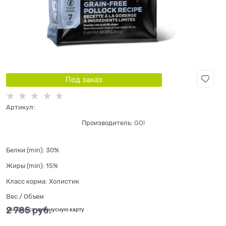
Под заказ
Артикул:
Производитель:
GO!
Белки (min):
30%
Жиры (min):
15%
Класс корма:
Холистик
Вес / Объем
2 785
 руб.
+84 бонуса на бонусную карту