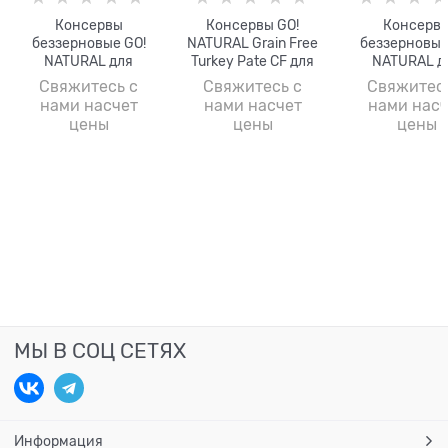
Консервы
Консервы GO!
Консерв
беззерновые GO!
NATURAL Grain Free
беззерновые
NATURAL для
Turkey Pate CF для
NATURAL д
взрослых кошек с
взрослых кошек с
взрослых кош
Свяжитесь с
Свяжитесь с
Свяжитес
курицей Grain Free
индейкой
уткой, куриц
нами насчет
нами насчет
нами насч
Chicken Pate CF
индейкой (G
цены
цены
цены
Free Chicken
with Turkey +
CF)
МЫ В СОЦ СЕТЯХ
Информация