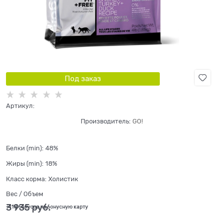
Под заказ
Артикул:
Производитель:
GO!
Белки (min):
48%
Жиры (min):
18%
Класс корма:
Холистик
Вес / Объем
3 935
 руб.
+118 бонусов на бонусную карту