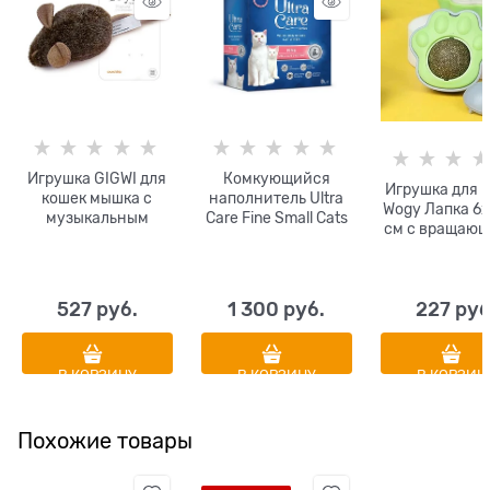
Игрушка GIGWI для
Комкующийся
Игрушка для 
кошек мышка с
наполнитель Ultra
Wogy Лапка 6х
музыкальным
Care Fine Small Cats
см с вращаю
механизмом
& Kittens для котят и
мятным шарик
мелких кошек с
липкой лен
ароматом Весенняя
свежесть
527
 руб.
1 300
 руб.
227
 руб
В КОРЗИНУ
В КОРЗИНУ
В КОРЗИН
Похожие товары