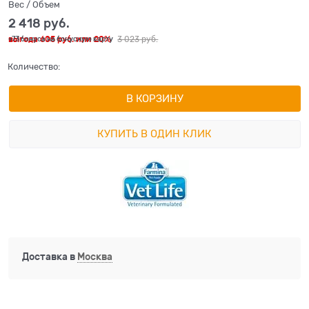
Вес / Объем
2 418
 руб.
выгода
605 руб.
или
20%
3 023
 руб.
+73 бонуса на бонусную карту
Количество:
В КОРЗИНУ
КУПИТЬ В ОДИН КЛИК
Доставка в
Москва