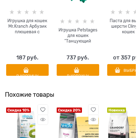
Игрушка для кошек
Паста для вы
Mr.Kranch Арбузик
шерсти Cliny
Игрушка Petstages
плюшевая с
кошек
для кошек
кошачьей мятой и
"Танцующий
перышками 16 см
лягушонок со
звуком" с кошачьей
187
 руб.
737
 руб.
от
357
 р
мятой 14 см
ВЫБРА
В КОРЗИНУ
В КОРЗИНУ
Похожие товары
Скидка 10%
Скидка 20%
Новинка