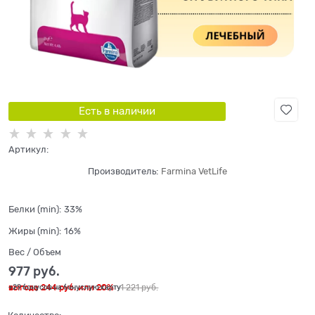
Есть в наличии
Артикул:
Производитель:
Farmina VetLife
Белки (min):
33%
Жиры (min):
16%
Вес / Объем
977
 руб.
выгода
244 руб.
или
20%
1 221
 руб.
+29 бонусов на бонусную карту