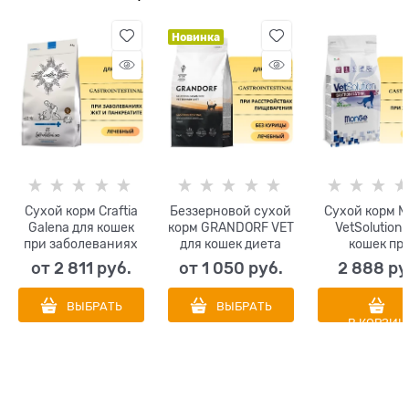
Новинка
Сухой корм Craftia
Беззерновой сухой
Сухой корм M
Galena для кошек
корм GRANDORF VET
VetSolution 
при заболеваниях
для кошек диета
кошек пр
ЖКТ и панкреатите
при расстройствах
заболевания
от
2 811
 руб.
от
1 050
 руб.
2 888
 ру
Craftia Galena
пищеварения
Cat Gastrointe
Gastrointestinal Сare
GRANDORF
ВЫБРАТЬ
ВЫБРАТЬ
VETERINARY DIET
В КОРЗИН
Cat
GASTROINTESTINAL