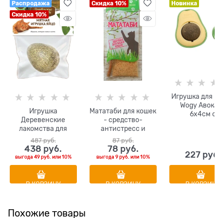
Распродажа
Скидка 10%
Новинка
Скидка 10%
Игрушка для 
Wogy Авока
Игрушка
Мататаби для кошек
6х4см с
Деревенские
- средство-
вращающи
лакомства для
антистресс и
мятным шарик
кошек Мятный шар
палочка-игрушка
липкой лен
487
 руб.
87
 руб.
"Яйцо"
438
 руб.
78
 руб.
227
 руб
выгода
49 руб.
или
10%
выгода
9 руб.
или
10%
В КОРЗИНУ
В КОРЗИНУ
В КОРЗИН
Похожие товары