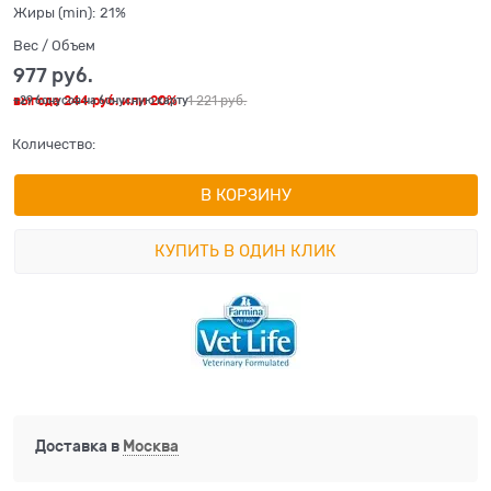
Жиры (min):
21%
Вес / Объем
977
 руб.
выгода
244 руб.
или
20%
1 221
 руб.
+29 бонусов на бонусную карту
Количество:
В КОРЗИНУ
КУПИТЬ В ОДИН КЛИК
Доставка в
Москва