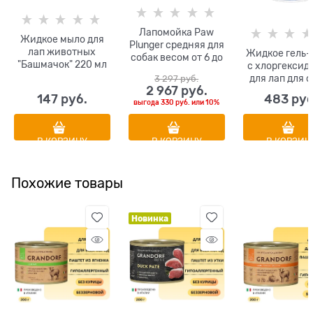
Лапомойка Paw
Жидкое мыло для
Plunger средняя для
лап животных
Жидкое гель
собак весом от 6 до
"Башмачок" 220 мл
с хлоргексид
30 кг
для лап для 
3 297
 руб.
2 967
 руб.
Территория "
147
 руб.
483
 руб
свободы" 50
выгода
330 руб.
или
10%
В КОРЗИНУ
В КОРЗИНУ
В КОРЗИН
Похожие товары
Новинка