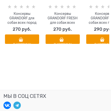
Консервы
Консервы
Консерв
GRANDORF для
GRANDORF FRESH
GRANDORF 
собак всех пород
для собак всех
собак всех п
Паштет из ягненка
пород Паштет из
Паштет из яг
270
 руб.
270
 руб.
290
 руб
утки
с тыквой и бр
В КОРЗИНУ
В КОРЗИНУ
В КОРЗИН
МЫ В СОЦ СЕТЯХ