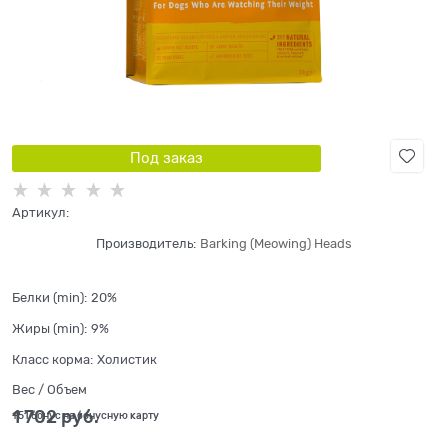
Под заказ
Артикул:
Производитель:
Barking (Meowing) Heads
Белки (min):
20%
Жиры (min):
9%
Класс корма:
Холистик
Вес / Объем
1 702
 руб.
+51 бонус на бонусную карту