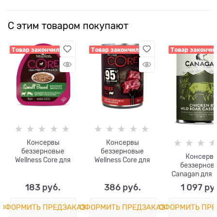
С этим товаром покупают
Товар закончился
Товар закончился
Товар закончи
Консервы
Консервы
беззерновые
беззерновые
Консерв
Wellness Core для
Wellness Core для
беззернов
собак с курицей,
собак из говядины с
Canagan для 
ягненком,
брокколи Adult Dog
тушеная кури
олениной и
Beef with Broccoli
183
 руб.
386
 руб.
1 097
 ру
дикий каб
овощами Small
Chicken & Wild
Breed Savoury
ОФОРМИТЬ ПРЕДЗАКАЗ
ОФОРМИТЬ ПРЕДЗАКАЗ
ОФОРМИТЬ ПРЕ
Casserol
Medleys Lamb,