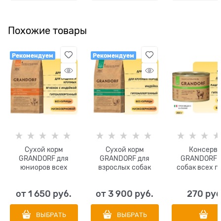
Venison, White Sweet
Potatos and Carrots
Похожие товары
Рекомендуем
Рекомендуем
Сухой корм
Сухой корм
Консерв
GRANDORF для
GRANDORF для
GRANDORF 
юниоров всех
взрослых собак
собак всех п
пород с ягненком и
крупных пород с
Паштет из яг
индейкой (средних
индейкой (Turkey
от
1 650
 руб.
от
3 900
 руб.
270
 руб
и крупных пород с
Maxi)
4-х месяцев)
(Junior
ВЫБРАТЬ
ВЫБРАТЬ
Lamb&Turkey)