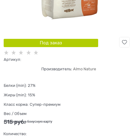
Под заказ
Артикул:
Производитель:
Almo Nature
Белки (min):
27%
Жиры (min):
15%
Класс корма:
Супер-премиум
Вес / Объем
515
 руб.
+15 бонусов на бонусную карту
Количество: