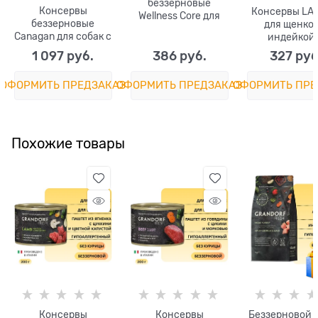
беззерновые
Консервы
Консервы LA
Wellness Core для
беззерновые
для щенков
собак из курицы с
Canagan для собак с
индейкой
уткой и морковью
олениной, уткой и
говядиной P
Chicken, Duck with
1 097
 руб.
386
 руб.
327
 руб
гусем Country Game
Turkey and B
Carrot
ОФОРМИТЬ ПРЕДЗАКАЗ
ОФОРМИТЬ ПРЕДЗАКАЗ
ОФОРМИТЬ ПРЕ
Похожие товары
Консервы
Консервы
Беззерновой 