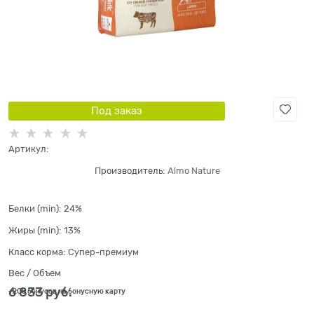
Под заказ
Артикул:
Производитель:
Almo Nature
Белки (min):
24%
Жиры (min):
13%
Класс корма:
Супер-премиум
Вес / Объем
6 833
 руб.
+205 бонусов на бонусную карту