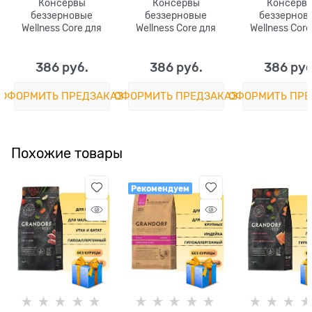
Консервы
Консервы
Консерв
беззерновые
беззерновые
беззернов
Wellness Core для
Wellness Core для
Wellness Core
собак из курицы с
щенков из курицы с
собак из говя
уткой и морковью
индейкой и тыквой
брокколи Adul
Chicken, Duck with
Puppy Chicken,
Beef with Bro
386
 руб.
386
 руб.
386
 руб
Carrot
Turkey with Pumkin
ОФОРМИТЬ ПРЕДЗАКАЗ
ОФОРМИТЬ ПРЕДЗАКАЗ
ОФОРМИТЬ ПРЕ
Похожие товары
Рекомендуем