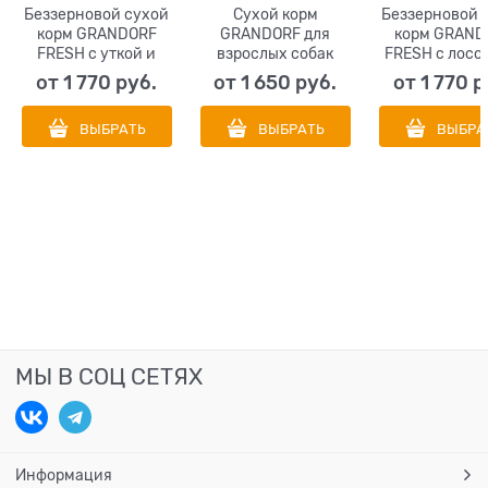
Беззерновой сухой
Сухой корм
Беззерновой 
корм GRANDORF
GRANDORF для
корм GRAND
FRESH с уткой и
взрослых собак
FRESH с лосо
бататом для
средних и крупных
бататом д
от
1 770
 руб.
от
1 650
 руб.
от
1 770
 р
взрослых собак
пород с индейкой (
взрослых со
малых пород Dog
Turkey MED&MAXI )
средних и кр
ВЫБРАТЬ
ВЫБРАТЬ
ВЫБРА
Adult MINI
пород Dog A
Duck&Sweet Potato
MED&MAX
Salmon&Sw
Potato
МЫ В СОЦ СЕТЯХ
Информация