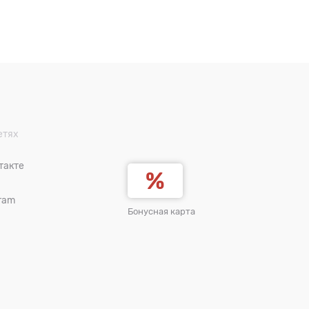
етях
такте
ram
Бонусная карта