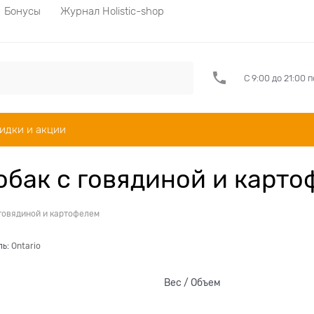
Бонусы
Журнал Holistic-shop
С 9:00 до 21:00 
идки и акции
обак с говядиной и карто
 говядиной и картофелем
ль:
Ontario
Вес / Объем