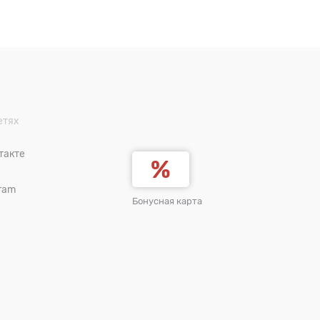
етях
такте
ram
Бонусная карта