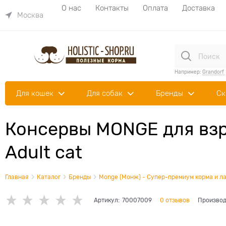
О нас
Контакты
Оплата
Доставка
Москва
Например:
Grandorf
Для кошек
Для собак
Бренды
Ск
Консервы MONGE для взр
Adult cat
Главная
Каталог
Бренды
Monge (Монж) - Супер-премиум корма и ла
Артикул:
70007009
0 отзывов
Производ