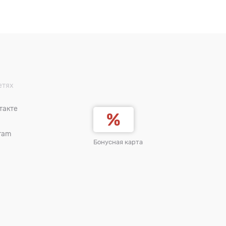
етях
такте
ram
Бонусная карта