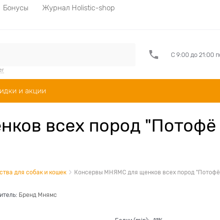
Бонусы
Журнал Holistic-shop
С 9:00 до 21:00 
er
идки и акции
ков всех пород "Потофё
тва для собак и кошек
Консервы МНЯМС для щенков всех пород "Потофё 
итель:
Бренд Мнямс