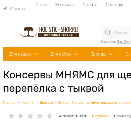
О нас
Контакты
Оплата
Доставка
Москва
Например:
Best Dinn
Для кошек
Для собак
Бренды
Ск
Консервы МНЯМС для щен
перепёлка с тыквой
Главная
Каталог
Бренды
Мнямс - Супер-премиум консервы и лакомс
Артикул:
170920
0 отзывов
Производ