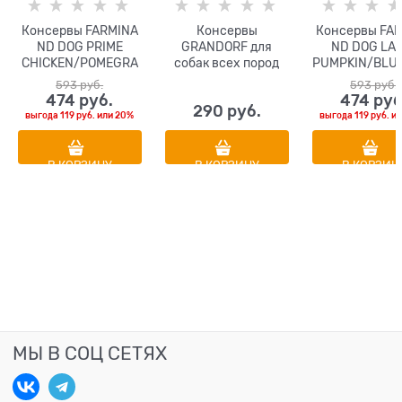
Консервы FARMINA
Консервы
Консервы FA
ND DOG PRIME
GRANDORF для
ND DOG LA
CHICKEN/POMEGRA
собак всех пород
PUMPKIN/BLU
NATE для взрослых
Паштет из
Y для взрослых
593
 руб.
593
 руб.
собак всех пород с
говядины с бататом
собак всех по
474
 руб.
474
 руб
290
 руб.
курицей и гранатом
и цветной капустой
ягненком, тык
выгода
119 руб.
или
20%
выгода
119 руб.
и
чернико
В КОРЗИНУ
В КОРЗИНУ
В КОРЗИН
МЫ В СОЦ СЕТЯХ