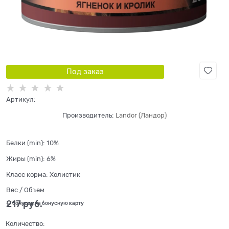
Под заказ
Артикул:
Производитель:
Landor (Ландор)
Белки (min):
10%
Жиры (min):
6%
Класс корма:
Холистик
Вес / Объем
217
 руб.
+7 бонусов на бонусную карту
Количество: