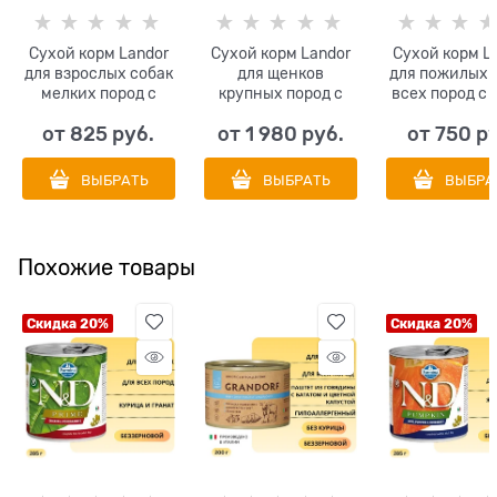
Сухой корм Landor
Сухой корм Landor
Сухой корм L
для взрослых собак
для щенков
для пожилых 
мелких пород с
крупных пород с
всех пород с 
ягненком и рисом
ягненком и рисом
и рисом Dog S
от
825
 руб.
от
1 980
 руб.
от
750
 р
Dog Adult Small
Puppy Large Breed
All Breed Duck
Breed Lamb with
Lamb with Rice
Rice
Rice
ВЫБРАТЬ
ВЫБРАТЬ
ВЫБРА
Похожие товары
Скидка 20%
Скидка 20%