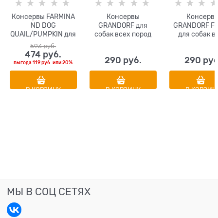
Консервы FARMINA
Консервы
Консерв
ND DOG
GRANDORF для
GRANDORF F
QUAIL/PUMPKIN для
собак всех пород
для собак в
взрослых собак
Паштет из утки с
пород Паште
593
 руб.
всех пород с
грушей и черникой
ягненка с цу
474
 руб.
290
 руб.
290
 руб
перепелом и тыквой
и цветной кап
выгода
119 руб.
или
20%
В КОРЗИНУ
В КОРЗИНУ
В КОРЗИН
МЫ В СОЦ СЕТЯХ