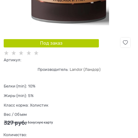
Под заказ
Артикул:
Производитель:
Landor (Ландор)
Белки (min):
10%
Жиры (min):
5%
Класс корма:
Холистик
Вес / Объем
327
 руб.
+10 бонусов на бонусную карту
Количество: