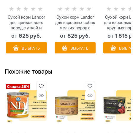
Сухой корм Landor
Сухой корм Landor
Сухой корм L
для щенков всех
для взрослых собак
для взрослых 
пород с уткой и
мелких пород с
крупных пор
рисом Puppy All
уткой и рисом Dog
ягненком и р
от
825
 руб.
от
825
 руб.
от
1 815
 р
Breed Duck with Rice
Adult Small Breed
Dog Adult La
Duck with Rice
Breed Lamb 
ВЫБРАТЬ
ВЫБРАТЬ
ВЫБРА
Rice
Похожие товары
Скидка 20%