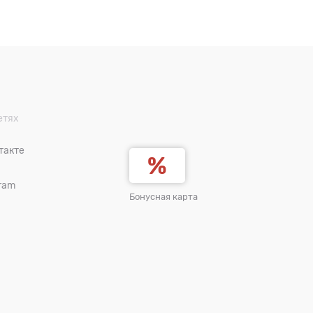
етях
такте
ram
Бонусная карта