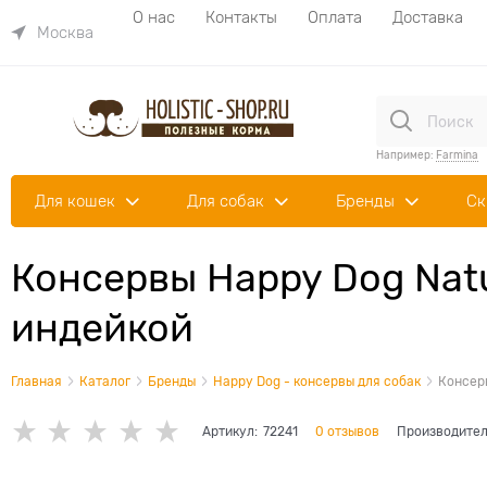
О нас
Контакты
Оплата
Доставка
Москва
Например:
Farmina
Для кошек
Для собак
Бренды
Ск
Консервы Happy Dog Natu
индейкой
Главная
Каталог
Бренды
Happy Dog - консервы для собак
Консерв
Артикул:
72241
0 отзывов
Производител