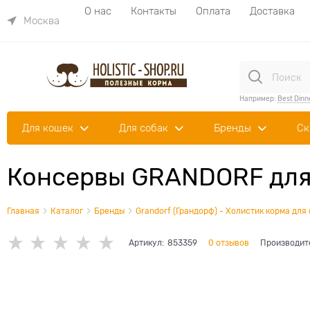
О нас
Контакты
Оплата
Доставка
Москва
Например:
Best Dinn
Для кошек
Для собак
Бренды
Ск
Консервы GRANDORF для 
Главная
Каталог
Бренды
Grandorf (Грандорф) - Холистик корма для
Артикул:
853359
0 отзывов
Производит