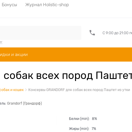
Бонусы
Журнал Holistic-shop
С 9:00 до 21:00 
er
идки и акции
собак всех пород Паштет
 собак и кошек
Консервы GRANDORF для собак всех пород Паштет из утки
ель:
Grandorf (Грандорф)
Белки (min):
8%
Жиры (min):
7%