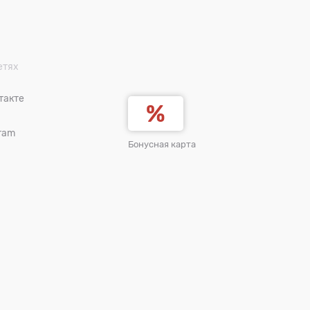
етях
такте
ram
Бонусная карта