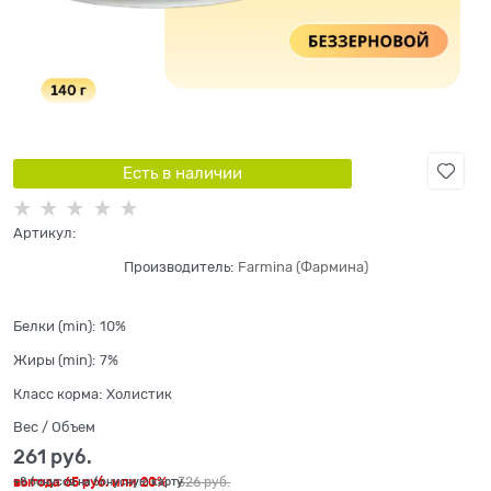
Есть в наличии
Артикул:
Производитель:
Farmina (Фармина)
Белки (min):
10%
Жиры (min):
7%
Класс корма:
Холистик
Вес / Объем
261
 руб.
выгода
65 руб.
или
20%
326
 руб.
+8 бонусов на бонусную карту