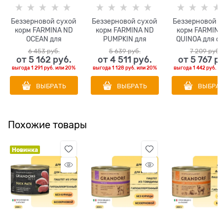
Беззерновой cухой
Беззерновой cухой
Беззерновой 
корм FARMINA ND
корм FARMINA ND
корм FARMIN
OCEAN для
PUMPKIN для
QUINOA для с
взрослых собак
взрослых собак
всех пород с 
6 453
 руб.
5 639
 руб.
7 209
 руб
средних и крупных
средних и крупных
и киноа для к
от
5 162
 руб.
от
4 511
 руб.
от
5 767
 р
пород сельдь с
пород с курицей и
шерсти
выгода
1 291 руб.
или
20%
выгода
1 128 руб.
или
20%
выгода
1 442 руб.
и
апельсином
гранатом и тыквой
ВЫБРАТЬ
ВЫБРАТЬ
ВЫБРА
Похожие товары
Новинка