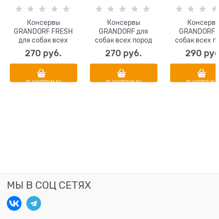
Консервы
Консервы
Консерв
GRANDORF FRESH
GRANDORF для
GRANDORF 
для собак всех
собак всех пород
собак всех п
пород Паштет из
Паштет из
Паштет из яг
270
 руб.
270
 руб.
290
 руб
утки
говядины
с тыквой и бр
В КОРЗИНУ
В КОРЗИНУ
В КОРЗИН
МЫ В СОЦ СЕТЯХ