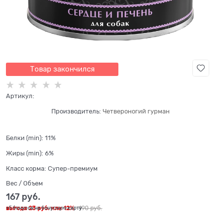
Товар закончился
Артикул:
Производитель:
Четвероногий гурман
Белки (min):
11%
Жиры (min):
6%
Класс корма:
Супер-премиум
Вес / Объем
167
 руб.
выгода
23 руб.
или
12%
190
 руб.
+5 бонусов на бонусную карту