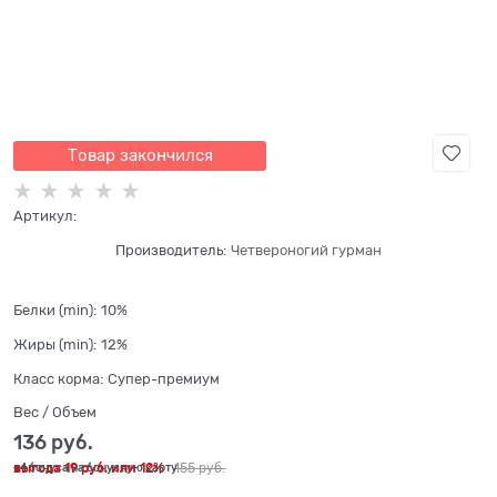
Товар закончился
Артикул:
Производитель:
Четвероногий гурман
Белки (min):
10%
Жиры (min):
12%
Класс корма:
Супер-премиум
Вес / Объем
136
 руб.
выгода
19 руб.
или
12%
155
 руб.
+4 бонуса на бонусную карту