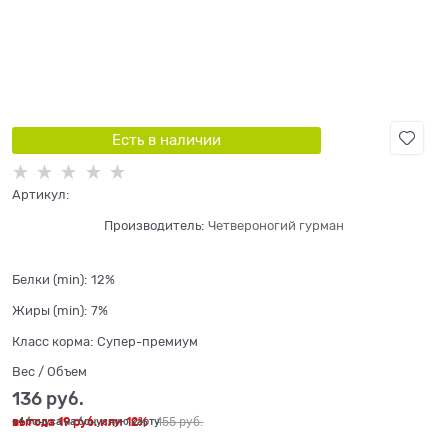
Есть в наличии
Артикул:
Производитель:
Четвероногий гурман
Белки (min):
12%
Жиры (min):
7%
Класс корма:
Супер-премиум
Вес / Объем
136
 руб.
выгода
19 руб.
или
12%
155
 руб.
+4 бонуса на бонусную карту