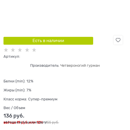
Есть в наличии
Артикул:
Производитель:
Четвероногий гурман
Белки (min):
12%
Жиры (min):
7%
Класс корма:
Супер-премиум
Вес / Объем
136
 руб.
выгода
19 руб.
или
12%
155
 руб.
+4 бонуса на бонусную карту