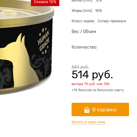
Белки (min):
12%
Скидка 12%
Жиры (min):
10%
Класс корма:
Супер-премиум
Вес / Объем
Количество:
584
 руб.
514
 руб.
выгода
70 руб.
или
12%
+15 бонусов на бонусную карту
В корзину
Купить в один клик