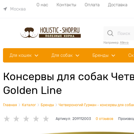
О нас
Контакты
Оплата
Доставка
Москва
Например:
Alleva
Для кошек
Для собак
Бренды
Ск
Консервы для собак Чет
Golden Line
Главная
Каталог
Бренды
Четвероногий Гурман - консервы для соба
Артикул:
209112003
0 отзывов
Произво