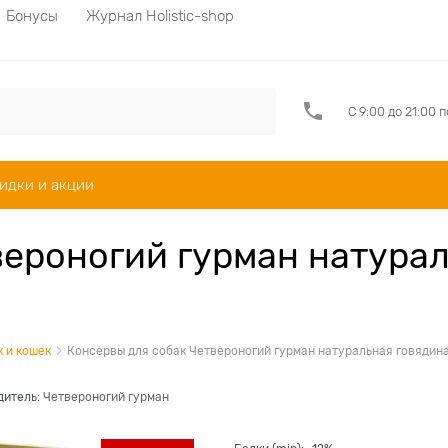
Бонусы
Журнал Holistic-shop
С 9:00 до 21:00 
идки и акции
вероногий гурман натурал
к и кошек
Консервы для собак Четвероногий гурман натуральная говядина
дитель:
Четвероногий гурман