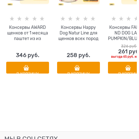
Консервы AWARD
Консервы Happy
Консервы FA
щенков от 1 месяца
Dog Natur Line для
ND DOG LA
паштет из из
щенков всех пород
PUMPKIN/BLU
телятины с
Телятина с сердцем
Y PUPPY MINI
326
 руб.
овощами 400 гр
щенков ма
261
 руб
346
 руб.
258
 руб.
пород с ягне
выгода
65 руб.
ил
тыквой и чер
В КОРЗИНУ
В КОРЗИНУ
В КОРЗИН
МЫ В СОЦ СЕТЯХ