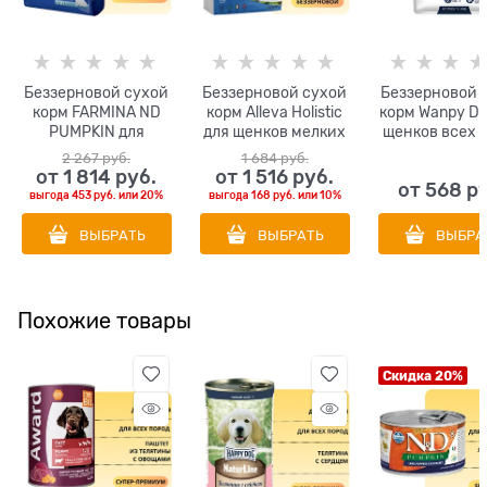
Беззерновой cухой
Беззерновой сухой
Беззерновой 
корм FARMINA ND
корм Alleva Holistic
корм Wanpy Do
PUMPKIN для
для щенков мелких
щенков всех 
щенков мелких
пород с
с курицей P
2 267
 руб.
1 684
 руб.
пород с треской,
океанической
CHICKEN
от
1 814
 руб.
от
1 516
 руб.
от
568
 р
тыквой и
рыбой
выгода
453 руб.
или
20%
выгода
168 руб.
или
10%
мускусной дыней
(Puppy/Junior Ocean
Fish Mini)
ВЫБРАТЬ
ВЫБРАТЬ
ВЫБРА
Похожие товары
Скидка 20%