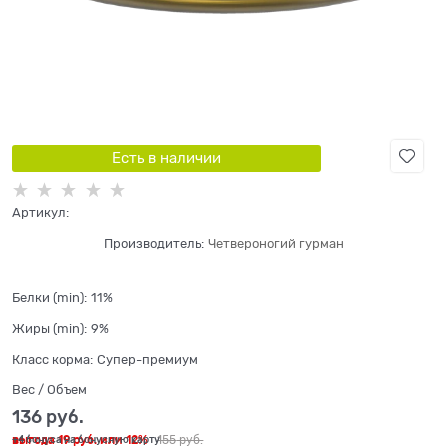
Есть в наличии
Артикул:
Производитель:
Четвероногий гурман
Белки (min):
11%
Жиры (min):
9%
Класс корма:
Супер-премиум
Вес / Объем
136
 руб.
выгода
19 руб.
или
12%
155
 руб.
+4 бонуса на бонусную карту